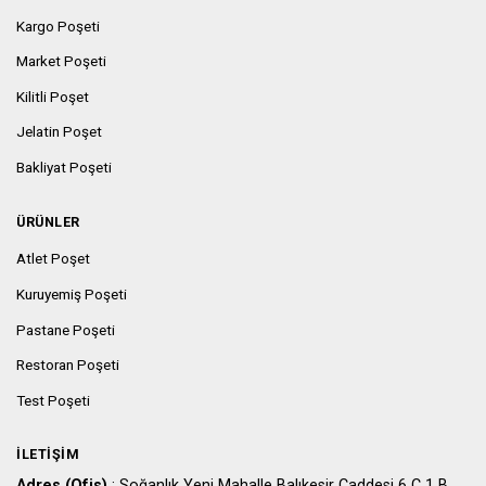
Kargo Poşeti
Market Poşeti
Kilitli Poşet
Jelatin Poşet
Bakliyat Poşeti
ÜRÜNLER
Atlet Poşet
Kuruyemiş Poşeti
Pastane Poşeti
Restoran Poşeti
Test Poşeti
İLETIŞIM
Adres (Ofis)
: Soğanlık Yeni Mahalle Balıkesir Caddesi 6 C 1 B