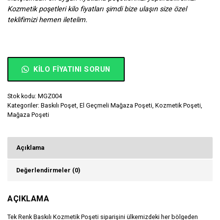
Kozmetik poşetleri kilo fiyatları şimdi bize ulaşın size özel
teklifimizi hemen iletelim.
KILO FIYATINI SORUN
Stok kodu:
MGZ004
Kategoriler:
Baskılı Poşet
,
El Geçmeli Mağaza Poşeti
,
Kozmetik Poşeti
,
Mağaza Poşeti
Açıklama
Değerlendirmeler (0)
AÇIKLAMA
Tek Renk Baskılı Kozmetik Poşeti siparişini ülkemizdeki her bölgeden