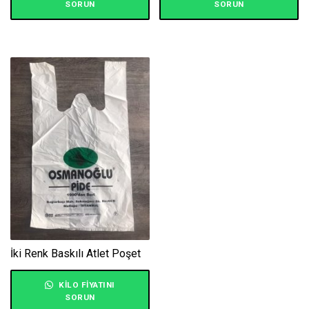
SORUN
SORUN
İki Renk Baskılı Atlet Poşet
KILO FIYATINI
SORUN