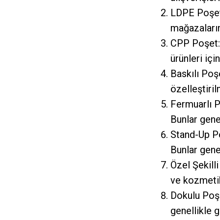
LDPE Poşet:
mağazalarınd
CPP Poşet: 
ürünleri için
Baskılı Poş
özelleştiril
Fermuarlı Po
Bunlar genel
Stand-Up Po
Bunlar genel
Özel Şekill
ve kozmetik 
Dokulu Poşe
genellikle g