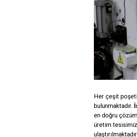
Her çeşit poşeti
bulunmaktadır.
İ
en doğru çözüml
üretim tesisimiz
ulaştırılmaktadır