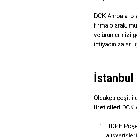
DCK Ambalaj olar
firma olarak, mü
ve ürünlerinizi 
ihtiyacınıza en 
İstanbul
Oldukça çeşitli
üreticileri
DCK A
HDPE Poşet:
alışverişleri