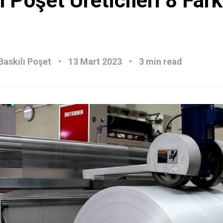
l Poşet Üreticileri 8 Fark
Baskılı Poşet
13 Mart 2023
3 min read