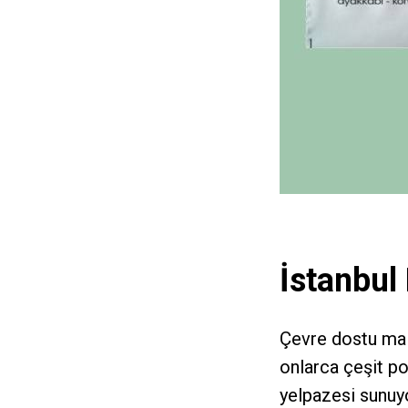
İstanbul
Çevre dostu mal
onlarca çeşit po
yelpazesi sunuyo