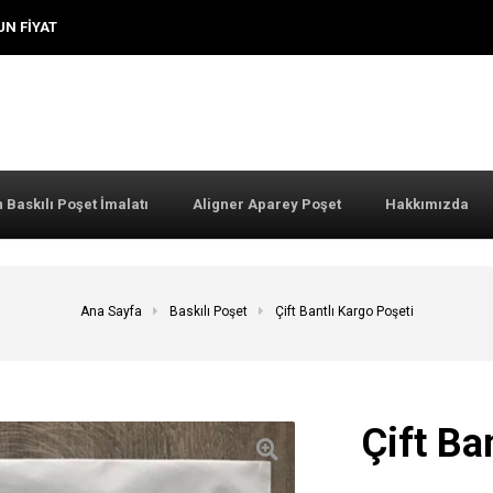
UN FIYAT
 Baskılı Poşet İmalatı
Aligner Aparey Poşet
Hakkımızda
Ana Sayfa
Baskılı Poşet
Çift Bantlı Kargo Poşeti
Çift Ba