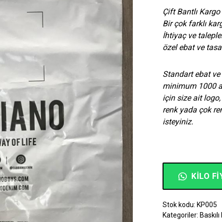
Çift Bantlı Karg
Bir çok farklı k
İhtiyaç ve taleple
özel ebat ve tasa
Standart ebat ve 
minimum 1000 ade
için size ait log
renk yada çok renk
isteyiniz.
KILO FI
Stok kodu:
KP005
Kategoriler:
Baskılı