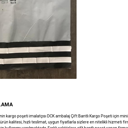
LAMA
’nin kargo poşeti imalatçısı DCK ambalaj Çift Bantlı Kargo Poşeti için mi
rün kalitesi, hızlı teslimat, uygun fiyatlarla sizlere en nitelikli hizmeti 
in kullanımı yapılmaktadır. Farklı sektörlere çift bantlı poşet yapan fir