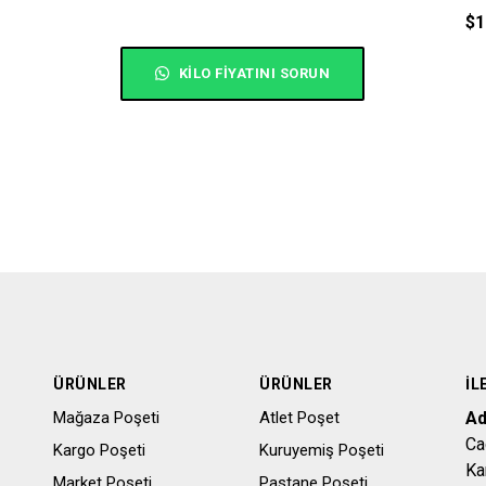
$
1
KILO FIYATINI SORUN
ÜRÜNLER
ÜRÜNLER
İL
Mağaza Poşeti
Atlet Poşet
Ad
Ca
Kargo Poşeti
Kuruyemiş Poşeti
Ka
Market Poşeti
Pastane Poşeti