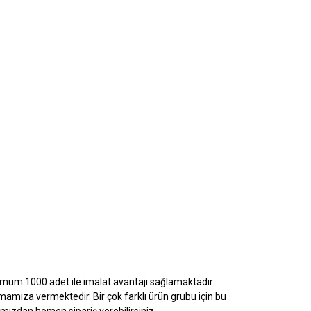
nimum 1000 adet ile imalat avantajı sağlamaktadır.
firmamıza vermektedir. Bir çok farklı ürün grubu için bu
mamızdan hemen sipariş verebilirsiniz.