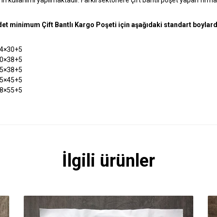
et minimum Çift Bantlı Kargo Poşeti için aşağıdaki standart boyla
4×30+5
0×38+5
5×38+5
5×45+5
8×55+5
İlgili ürünler