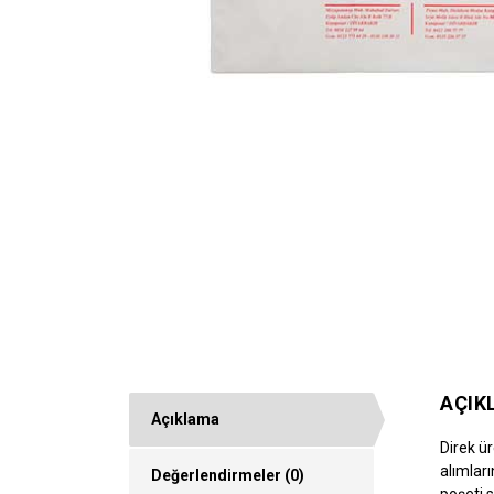
AÇIK
Açıklama
Direk ür
alımlar
Değerlendirmeler (0)
poşeti s