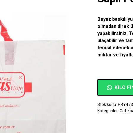
Beyaz baskılı y
olmadan direk ür
yapabilirsiniz.
T
ulaşabilir ve t
temsil edecek ür
miktar ve fiyatla
KILO FI
Stok kodu:
PBY47
Kategoriler:
Cafe ba