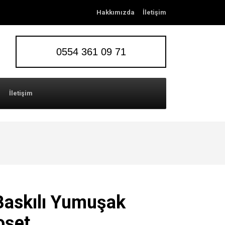
Hakkımızda
İletişim
0554 361 09 71
İletişim
Baskılı Yumuşak
oşet