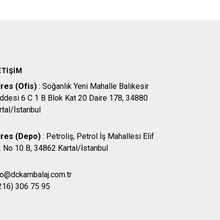
ETIŞIM
res (Ofis)
: Soğanlık Yeni Mahalle Balıkesir
ddesi 6 C 1 B Blok Kat 20 Daire 178, 34880
rtal/İstanbul
res (Depo)
: Petroliş, Petrol İş Mahallesi Elif
. No 10 B, 34862 Kartal/İstanbul
fo@dckambalaj.com.tr
216) 306 75 95