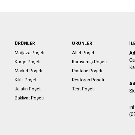
ÜRÜNLER
ÜRÜNLER
İL
Mağaza Poşeti
Atlet Poşet
Ad
Ca
Kargo Poşeti
Kuruyemiş Poşeti
Ka
Market Poşeti
Pastane Poşeti
Kilitli Poşet
Restoran Poşeti
Ad
Jelatin Poşet
Test Poşeti
Sk
Bakliyat Poşeti
in
(0