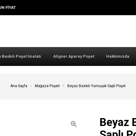
UN FIYAT
 Baskılı Poşet İmalatı
Aligner Aparey Poşet
Hakkımızda
Ana Sayfa
Mağaza Poşeti
Beyaz Baskılı Yumuşak Saplı Poşet
Beyaz 
Saplı P