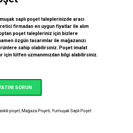
umuşak saplı poşet taleplerinizde aracı
etici firmadan en uygun fiyatlar ile alım
optan poşet
talepleriniz için bizlere
amamen özgün tasarımlar ile mağazanızı
ünlere sahip olabilirsiniz. Poşet imalat
r için lütfen uzmanımızdan bilgi alabilirsiniz.
YATINI SORUN
3
skılı poşet
,
Mağaza Poşeti
,
Yumuşak Saplı Poşet