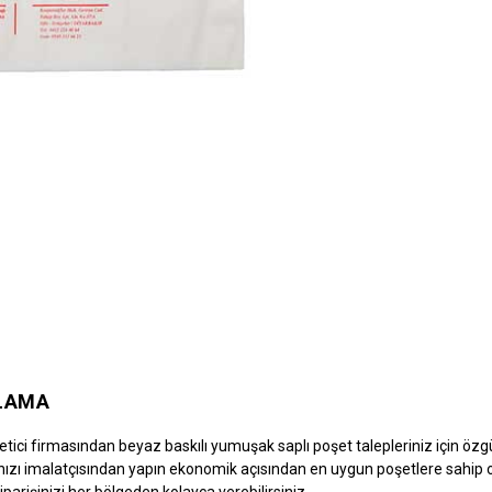
LAMA
etici firmasından beyaz baskılı yumuşak saplı poşet talepleriniz için özgü
ınızı imalatçısından yapın ekonomik açısından en uygun poşetlere sahip
iparişinizi her bölgeden kolayca verebilirsiniz.