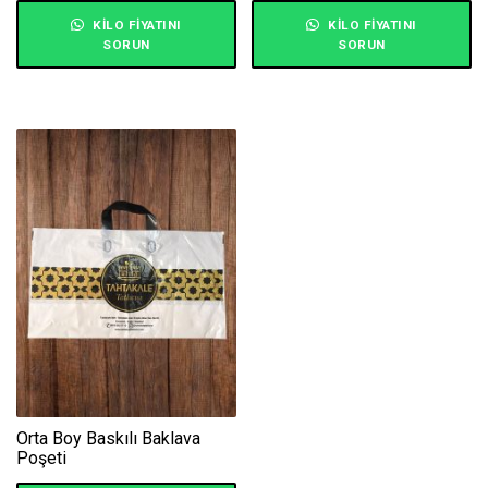
KILO FIYATINI
KILO FIYATINI
SORUN
SORUN
Orta Boy Baskılı Baklava
Poşeti